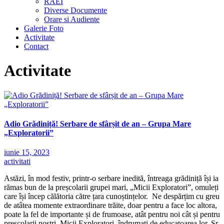
RAEI
Diverse Documente
Orare si Audiente
Galerie Foto
Activitate
Contact
Activitate
Adio Grădiniță! Serbare de sfârșit de an – Grupa Mare
„Exploratorii”
iunie 15, 2023
activitati
Astăzi, în mod festiv, printr-o serbare inedită, întreaga grădiniță își ia
rămas bun de la preșcolarii grupei mari, „Micii Exploratori”, omuleți
care își încep călătoria către țara cunoștințelor. Ne despărțim cu greu
de atâtea momente extraordinare trăite, doar pentru a face loc altora,
poate la fel de importante și de frumoase, atât pentru noi cât și pentru
preșcolarii noștri. Micii Exploratori, îndrumați de educatoarea lor, Sr.