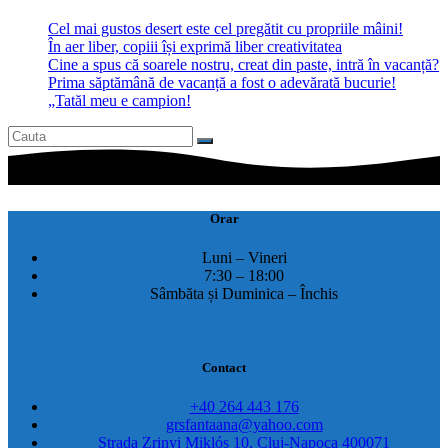
Cel mai gustos desert este cel pregătit cu propriile mâini!
În aer liber, copiii își exprimă liber creativitatea
Cine a spus că soarele nostru, creat din paste, intră în vacanță?
Prima săptămână de vacanță a fost o adevărată bucurie!
„Tatăl meu e campion!
Orar
Luni – Vineri
7:30 – 18:00
Sâmbăta și Duminica – Închis
Contact
+40 264 443 176
grsfantaana@yahoo.com
Strada Zrinyi Miklós 10, Cluj-Napoca 400071