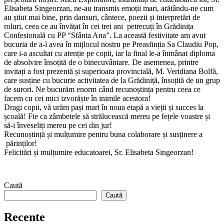
Elisabeta Singeorzan, ne-au transmis emoții mari, arătându-ne cum
au știut mai bine, prin dansuri, cântece, poezii și interpretări de
roluri, ceea ce au învățat în cei trei ani petrecuți în Grădinița
Confesională cu PP “Sfânta Ana”. La această festivitate am avut
bucuria de a-l avea în mijlocul nostru pe Preasfinția Sa Claudiu Pop,
care i-a ascultat cu atenție pe copii, iar la final le-a înmânat diploma
de absolvire însoțită de o binecuvântare. De asemenea, printre
invitați a fost prezentă și superioara provincială, M. Veridiana Bolfă,
care susține cu bucurie activitatea de la Grădiniță, însoțită de un grup
de surori. Ne bucurăm enorm când recunoștința pentru ceea ce
facem cu cei mici izvorăște în inimile acestora!
Dragi copii, vă urăm pași mari în noua etapă a vieții și succes la
școală! Fie ca zâmbetele să strălucească mereu pe fețele voastre și
să-i înveseliți mereu pe cei din jur!
Recunoștință și mulțumire pentru buna colaborare și susținere a
părinților!
Felicitări și mulțumire educatoarei, Sr. Elisabeta Singeorzan!
Caută
Caută
Recente