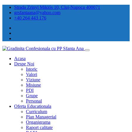
Strada Zrinyi Miklós 10, Cluj-Napoca 400071
grsfantaana@yahoo.com
+40 264 443 176
Acasa
Despe Noi
Istoric
Valori
Viziune
Misiune
PDI
Grupe
Personal
Oferta Educationala
Curriculum
Plan Managerial
Organigrama
Raport calitate