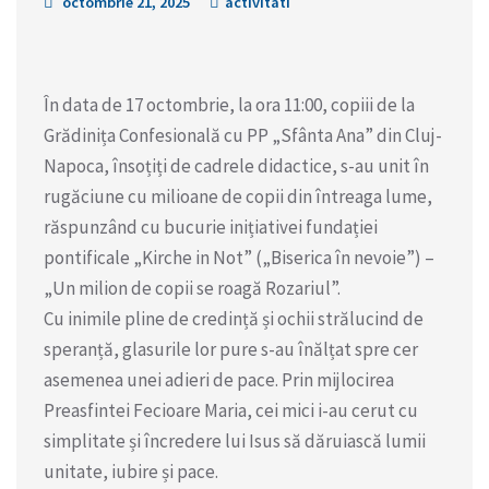
octombrie 21, 2025
activitati
În data de 17 octombrie, la ora 11:00, copiii de la
Grădinița Confesională cu PP „Sfânta Ana” din Cluj-
Napoca, însoțiți de cadrele didactice, s-au unit în
rugăciune cu milioane de copii din întreaga lume,
răspunzând cu bucurie inițiativei fundației
pontificale „Kirche in Not” („Biserica în nevoie”) –
„Un milion de copii se roagă Rozariul”.
Cu inimile pline de credință și ochii strălucind de
speranță, glasurile lor pure s-au înălțat spre cer
asemenea unei adieri de pace. Prin mijlocirea
Preasfintei Fecioare Maria, cei mici i-au cerut cu
simplitate și încredere lui Isus să dăruiască lumii
unitate, iubire și pace.