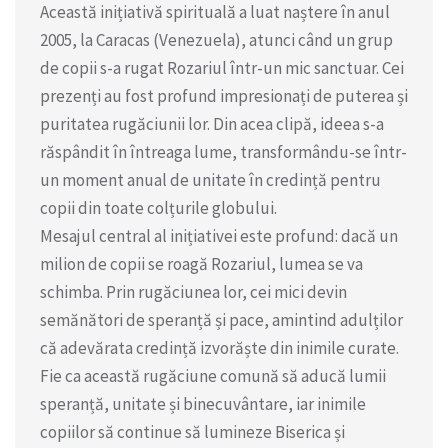
Această inițiativă spirituală a luat naștere în anul
2005, la Caracas (Venezuela), atunci când un grup
de copii s-a rugat Rozariul într-un mic sanctuar. Cei
prezenți au fost profund impresionați de puterea și
puritatea rugăciunii lor. Din acea clipă, ideea s-a
răspândit în întreaga lume, transformându-se într-
un moment anual de unitate în credință pentru
copii din toate colțurile globului.
Mesajul central al inițiativei este profund: dacă un
milion de copii se roagă Rozariul, lumea se va
schimba. Prin rugăciunea lor, cei mici devin
semănători de speranță și pace, amintind adulților
că adevărata credință izvorăște din inimile curate.
Fie ca această rugăciune comună să aducă lumii
speranță, unitate și binecuvântare, iar inimile
copiilor să continue să lumineze Biserica și