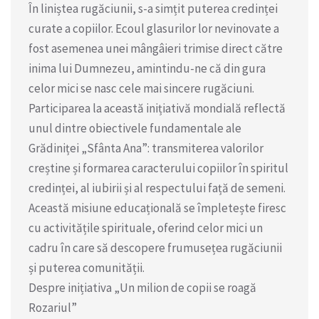
În liniștea rugăciunii, s-a simțit puterea credinței
curate a copiilor. Ecoul glasurilor lor nevinovate a
fost asemenea unei mângâieri trimise direct către
inima lui Dumnezeu, amintindu-ne că din gura
celor mici se nasc cele mai sincere rugăciuni.
Participarea la această inițiativă mondială reflectă
unul dintre obiectivele fundamentale ale
Grădiniței „Sfânta Ana”: transmiterea valorilor
creștine și formarea caracterului copiilor în spiritul
credinței, al iubirii și al respectului față de semeni.
Această misiune educațională se împletește firesc
cu activitățile spirituale, oferind celor mici un
cadru în care să descopere frumusețea rugăciunii
și puterea comunității.
Despre inițiativa „Un milion de copii se roagă
Rozariul”