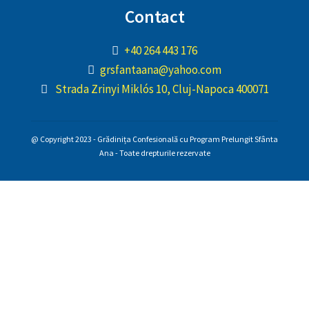
Contact
+40 264 443 176
grsfantaana@yahoo.com
Strada Zrinyi Miklós 10, Cluj-Napoca 400071
@ Copyright 2023 - Grădinița Confesională cu Program Prelungit Sfânta
Ana - Toate drepturile rezervate